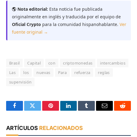
🌎 Nota editorial:
Esta noticia fue publicada
originalmente en inglés y traducida por el equipo de
Oficial Crypto
para la comunidad hispanohablante.
Ver
fuente original →
Brasil
Capital
con
criptomonedas
intercambios
Las
los
nuevas
Para
refuerza
reglas
supervisión
Facebook
Twitter
Pinterest
LinkedIn
Tumblr
Email
Reddit
ARTÍCULOS
RELACIONADOS