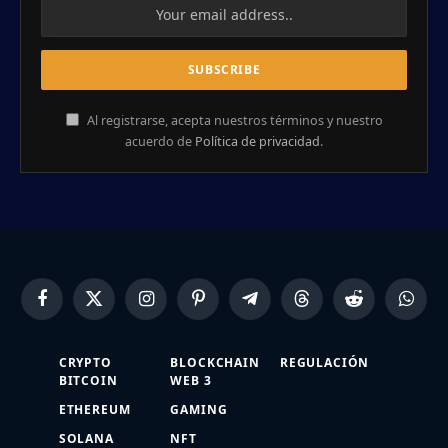
Al registrarse, acepta nuestros términos y nuestro
acuerdo de
Política de privacidad
.
Facebook
X
Instagram
Pinterest
Telegram
Threads
Reddit
Whats
(Twitter)
CRYPTO
BLOCKCHAIN
REGULACIÓN
BITCOIN
WEB 3
ETHEREUM
GAMING
SOLANA
NFT