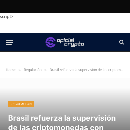
script>
Home
Regulación
Brasil refuerza la supervisión de las criptomonedas con nuevas reglas de capital para los intercambios
»
»
REGULACIÓN
Brasil refuerza la supervisión
de las criptomonedas con