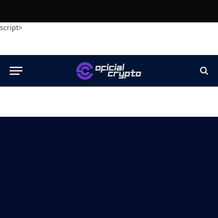
script>
[ccpw id=”5348″]