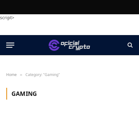
script>
Home
Category: "Gaming"
»
GAMING