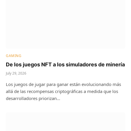
GAMING
De los juegos NFT a los simuladores de minería
July 29, 2026
Los juegos de jugar para ganar están evolucionando más
allá de las recompensas criptográficas a medida que los
desarrolladores priorizan…