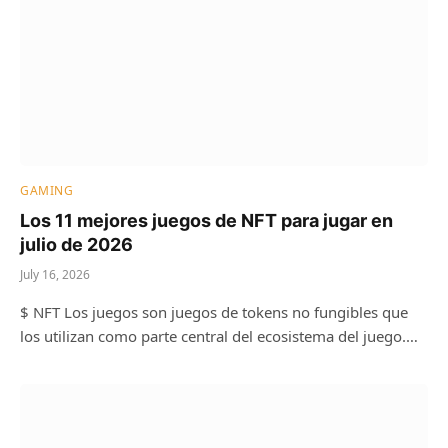
GAMING
Los 11 mejores juegos de NFT para jugar en
julio de 2026
July 16, 2026
$ NFT Los juegos son juegos de tokens no fungibles que
los utilizan como parte central del ecosistema del juego.…