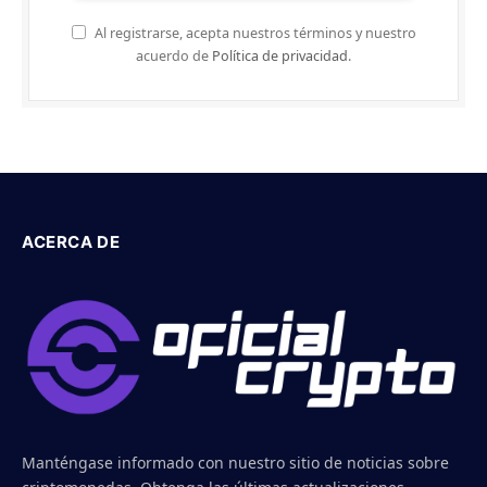
Al registrarse, acepta nuestros términos y nuestro
acuerdo de
Política de privacidad
.
ACERCA DE
Manténgase informado con nuestro sitio de noticias sobre