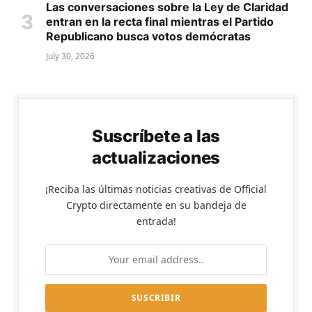
Las conversaciones sobre la Ley de Claridad
entran en la recta final mientras el Partido
Republicano busca votos demócratas
July 30, 2026
Suscríbete a las
actualizaciones
¡Reciba las últimas noticias creativas de Official
Crypto directamente en su bandeja de
entrada!