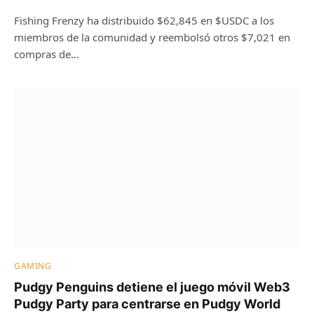
Fishing Frenzy ha distribuido $62,845 en $USDC a los
miembros de la comunidad y reembolsó otros $7,021 en
compras de…
GAMING
Pudgy Penguins detiene el juego móvil Web3
Pudgy Party para centrarse en Pudgy World