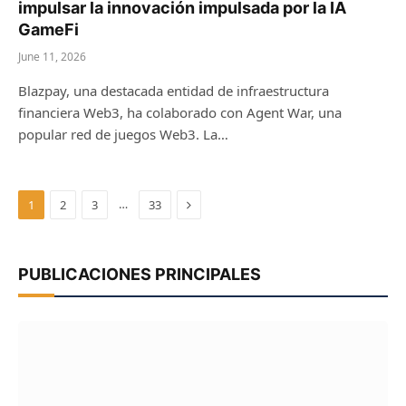
impulsar la innovación impulsada por la IA
GameFi
June 11, 2026
Blazpay, una destacada entidad de infraestructura
financiera Web3, ha colaborado con Agent War, una
popular red de juegos Web3. La…
Next
…
1
2
3
33
PUBLICACIONES PRINCIPALES