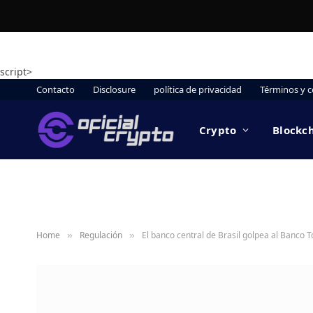
script>
Contacto
Disclosure
política de privacidad
Términos y c
Crypto
Blockc
Home
Regulación
El banco central de Brasil golpea al Banco 
»
»