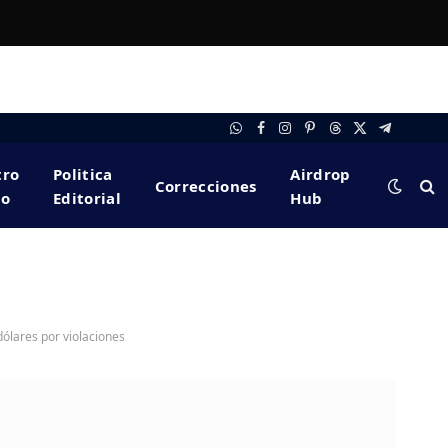
WhatsApp
Facebook
Instagram
Pinterest
Threads
X
Telegram
(Twitter)
tro
Politica
Airdrop
Correcciones
po
Editorial
Hub
dólares por violaciones