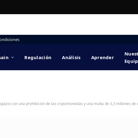
ondiciones
Nues
hain
Regulación
Análisis
Aprender
Equi
Topázio con una prohibición de las criptomonedas y una multa de 3,3 millones de 