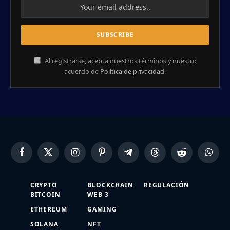
Al registrarse, acepta nuestros términos y nuestro
acuerdo de
Política de privacidad
.
Facebook
X
Instagram
Pinterest
Telegram
Threads
Reddit
Whats
(Twitter)
CRYPTO
BLOCKCHAIN
REGULACIÓN
BITCOIN
WEB 3
ETHEREUM
GAMING
SOLANA
NFT