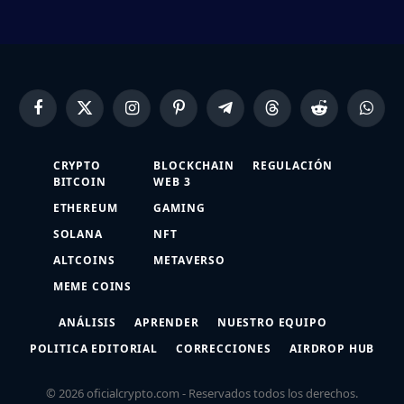
Facebook
X
Instagram
Pinterest
Telegram
Threads
Reddit
Whats
(Twitter)
CRYPTO
BLOCKCHAIN
REGULACIÓN
BITCOIN
WEB 3
ETHEREUM
GAMING
SOLANA
NFT
ALTCOINS
METAVERSO
MEME COINS
ANÁLISIS
APRENDER
NUESTRO EQUIPO
POLITICA EDITORIAL
CORRECCIONES
AIRDROP HUB
© 2026 oficialcrypto.com - Reservados todos los derechos.