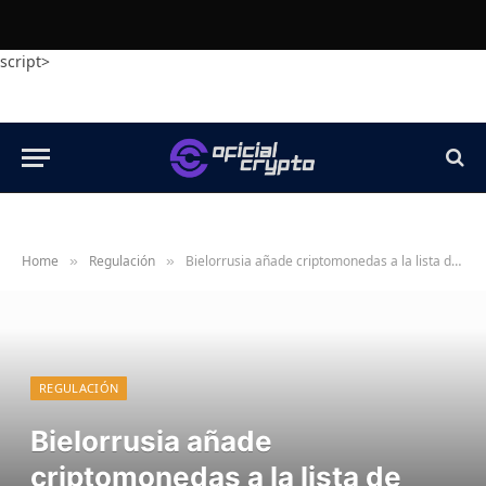
script>
Home
Regulación
Bielorrusia añade criptomonedas a la lista de activos subyacentes aprobados
»
»
REGULACIÓN
Bielorrusia añade
criptomonedas a la lista de