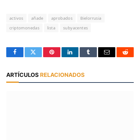
activos
añade
aprobados
Bielorrusia
criptomonedas
lista
subyacentes
Facebook
Twitter
Pinterest
LinkedIn
Tumblr
Email
Reddit
ARTÍCULOS
RELACIONADOS