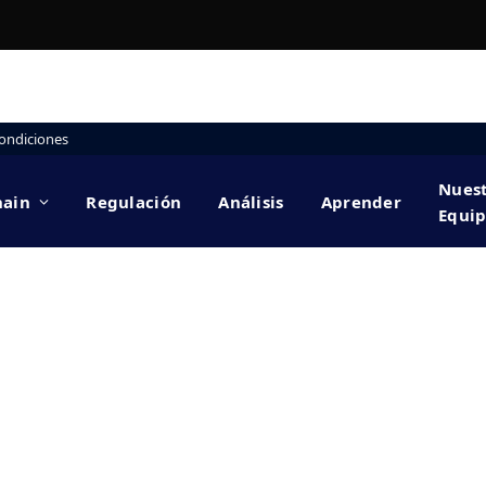
ondiciones
Nues
hain
Regulación
Análisis
Aprender
Equi