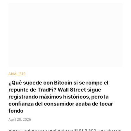
ANÁLISIS
¿Qué sucede con Bitcoin si se rompe el
repunte de TradFi? Wall Street sigue
registrando máximos históricos, pero la
confianza del consumidor acaba de tocar
fondo
April 20, 2026
Hacer criptopizarra preferido en El S&P 500 cerrado con