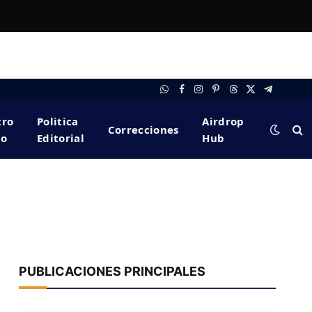
WhatsApp
Facebook
Instagram
Pinterest
Threads
X
Telegram
(Twitter)
tro
Politica
Airdrop
Correcciones
po
Editorial
Hub
PUBLICACIONES PRINCIPALES