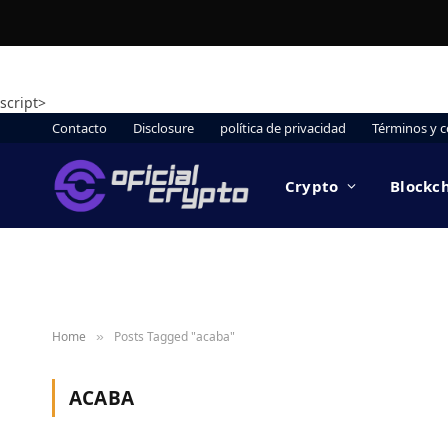
script>
Contacto
Disclosure
política de privacidad
Términos y c
Crypto
Blockc
Home
Posts Tagged "acaba"
»
ACABA