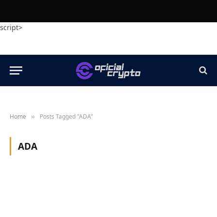
script>
Home
Posts Tagged "ADA"
»
ADA