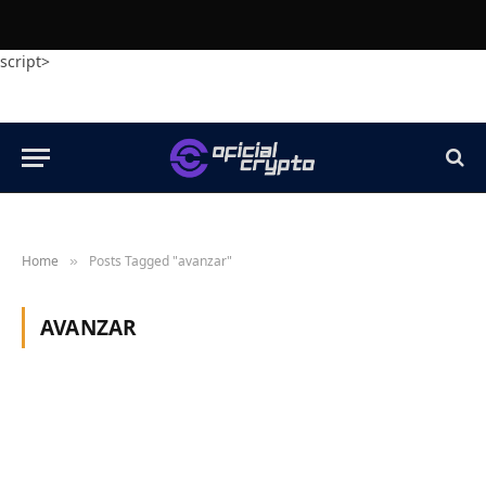
script>
Home
Posts Tagged "avanzar"
»
AVANZAR