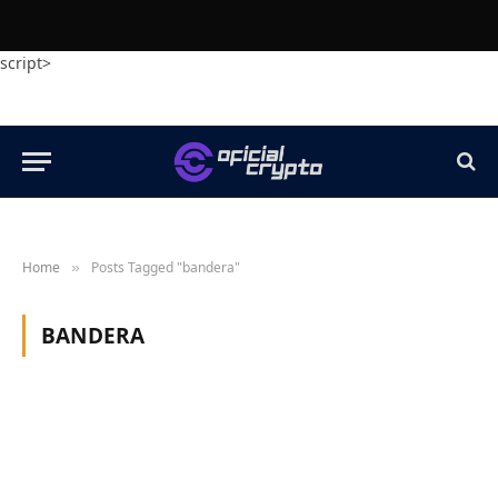
script>
Home
Posts Tagged "bandera"
»
BANDERA