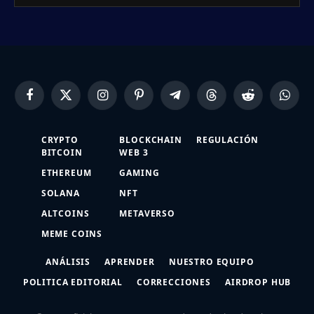
Facebook
X
Instagram
Pinterest
Telegram
Threads
Reddit
Whats
(Twitter)
CRYPTO
BLOCKCHAIN
REGULACIÓN
BITCOIN
WEB 3
ETHEREUM
GAMING
SOLANA
NFT
ALTCOINS
METAVERSO
MEME COINS
ANÁLISIS
APRENDER
NUESTRO EQUIPO
POLITICA EDITORIAL
CORRECCIONES
AIRDROP HUB