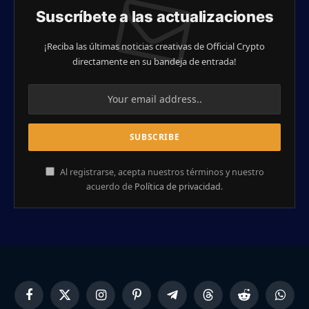
Suscríbete a las actualizaciones
¡Reciba las últimas noticias creativas de Official Crypto
directamente en su bandeja de entrada!
Al registrarse, acepta nuestros términos y nuestro
acuerdo de
Política de privacidad
.
Facebook
X
Instagram
Pinterest
Telegram
Threads
Reddit
Whats