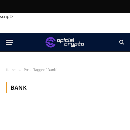
script>
Home
Posts Tagged "Bank"
»
BANK