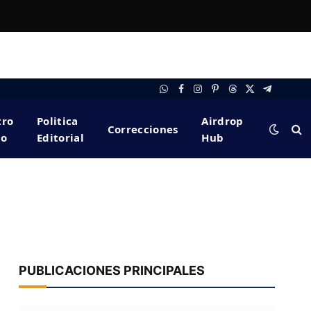
WhatsApp
Facebook
Instagram
Pinterest
Threads
X
Telegram
(Twitter)
tro
Politica
Airdrop
Correcciones
po
Editorial
Hub
PUBLICACIONES PRINCIPALES