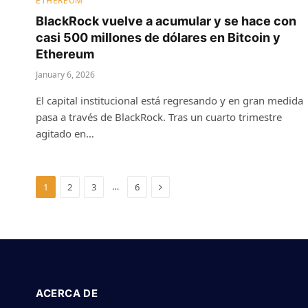
ETHEREUM
BlackRock vuelve a acumular y se hace con
casi 500 millones de dólares en Bitcoin y
Ethereum
January 6, 2026
El capital institucional está regresando y en gran medida
pasa a través de BlackRock. Tras un cuarto trimestre
agitado en…
Next
…
1
2
3
6
ACERCA DE