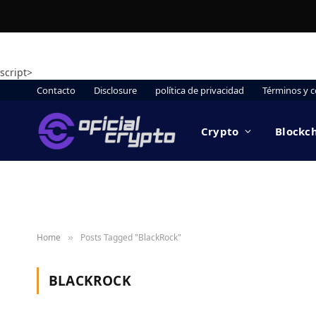
script>
Contacto
Disclosure
política de privacidad
Términos y c
Crypto
Blockc
Home
Posts Tagged "BlackRock"
»
BLACKROCK