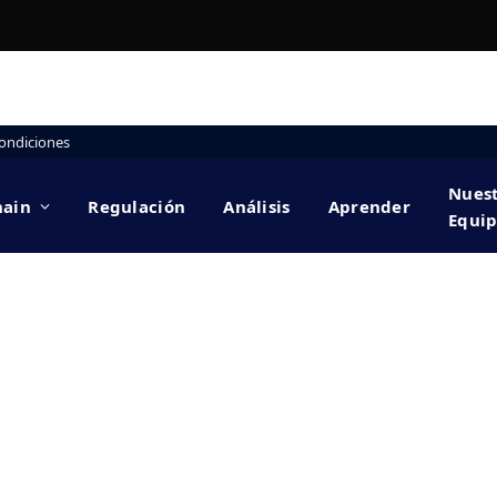
ondiciones
Nues
hain
Regulación
Análisis
Aprender
Equi