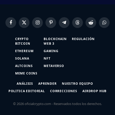
Facebook
X
Instagram
Pinterest
Telegram
Threads
Reddit
Whats
(Twitter)
CRYPTO
BLOCKCHAIN
REGULACIÓN
BITCOIN
WEB 3
ETHEREUM
GAMING
SOLANA
NFT
ALTCOINS
METAVERSO
MEME COINS
ANÁLISIS
APRENDER
NUESTRO EQUIPO
POLITICA EDITORIAL
CORRECCIONES
AIRDROP HUB
© 2026 oficialcrypto.com - Reservados todos los derechos.