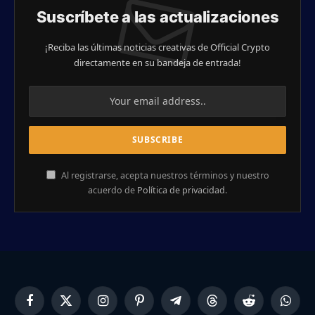
Suscríbete a las actualizaciones
¡Reciba las últimas noticias creativas de Official Crypto
directamente en su bandeja de entrada!
Al registrarse, acepta nuestros términos y nuestro
acuerdo de
Política de privacidad
.
Facebook
X
Instagram
Pinterest
Telegram
Threads
Reddit
Whats