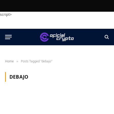
script>
Home
Posts Tagged "debajo"
»
DEBAJO