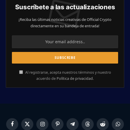
Suscríbete a las actualizaciones
¡Reciba las últimas noticias creativas de Official Crypto
directamente en su bandeja de entrada!
Al registrarse, acepta nuestros términos y nuestro
acuerdo de
Política de privacidad
.
Facebook
X
Instagram
Pinterest
Telegram
Threads
Reddit
Whats