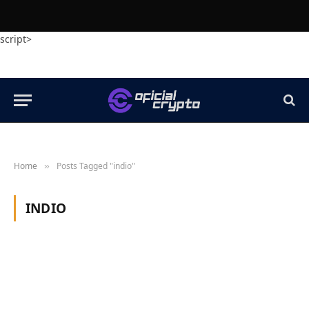
script>
Home
Posts Tagged "indio"
»
INDIO