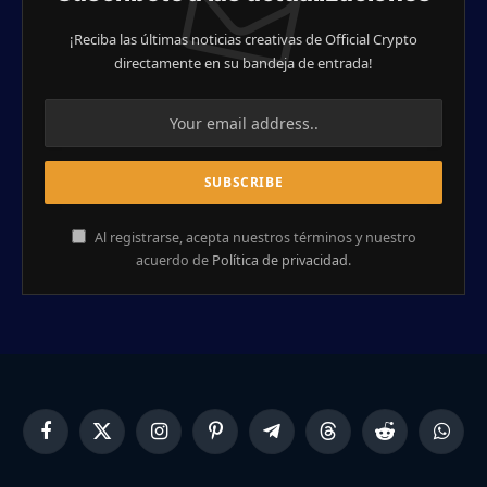
¡Reciba las últimas noticias creativas de Official Crypto
directamente en su bandeja de entrada!
Al registrarse, acepta nuestros términos y nuestro
acuerdo de
Política de privacidad
.
Facebook
X
Instagram
Pinterest
Telegram
Threads
Reddit
Whats
(Twitter)