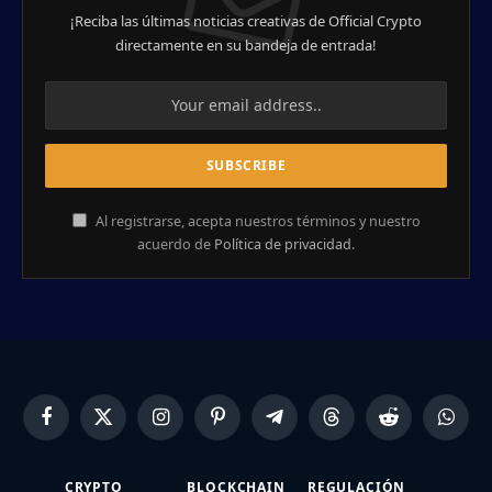
¡Reciba las últimas noticias creativas de Official Crypto
directamente en su bandeja de entrada!
Al registrarse, acepta nuestros términos y nuestro
acuerdo de
Política de privacidad
.
Facebook
X
Instagram
Pinterest
Telegram
Threads
Reddit
Whats
(Twitter)
CRYPTO
BLOCKCHAIN
REGULACIÓN