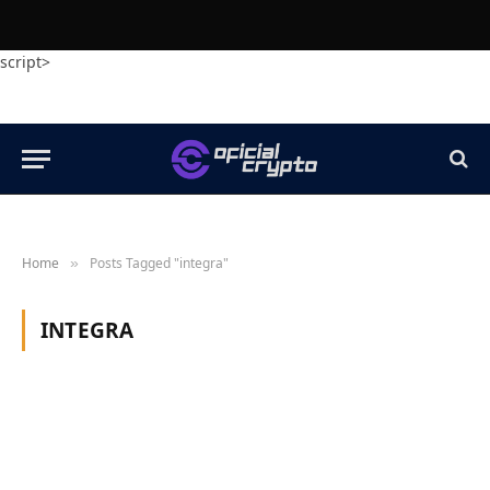
script>
Home
Posts Tagged "integra"
»
INTEGRA