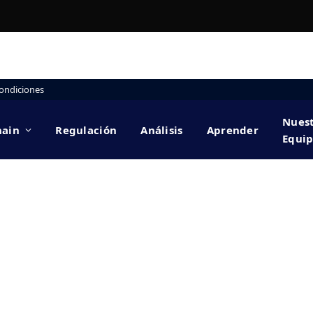
ondiciones
Nues
hain
Regulación
Análisis
Aprender
Equi