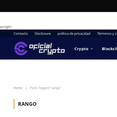
script>
Contacto
Disclosure
política de privacidad
Términos y c
Crypto
Blockc
Home
Posts Tagged "rango"
»
RANGO