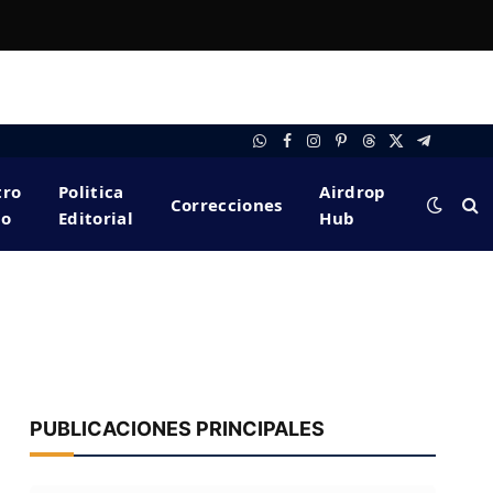
WhatsApp
Facebook
Instagram
Pinterest
Threads
X
Telegram
(Twitter)
tro
Politica
Airdrop
Correcciones
po
Editorial
Hub
PUBLICACIONES PRINCIPALES