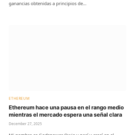
ganancias obtenidas a principios de…
ETHEREUM
Ethereum hace una pausa en el rango medio
mientras el mercado espera una señal clara
December 27, 2025
Mi nombre es Godspower Owie y nací y crecí en el