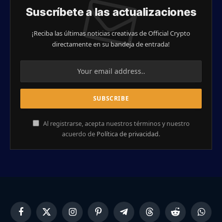
Suscríbete a las actualizaciones
¡Reciba las últimas noticias creativas de Official Crypto
directamente en su bandeja de entrada!
Al registrarse, acepta nuestros términos y nuestro
acuerdo de
Política de privacidad
.
Facebook
X
Instagram
Pinterest
Telegram
Threads
Reddit
Whats