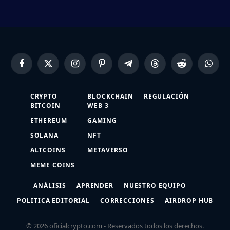
Facebook
X
Instagram
Pinterest
Telegram
Threads
Reddit
Whats
(Twitter)
CRYPTO
BLOCKCHAIN
REGULACIÓN
BITCOIN
WEB 3
ETHEREUM
GAMING
SOLANA
NFT
ALTCOINS
METAVERSO
MEME COINS
ANÁLISIS
APRENDER
NUESTRO EQUIPO
POLITICA EDITORIAL
CORRECCIONES
AIRDROP HUB
© 2026 oficialcrypto.com - Reservados todos los derechos.