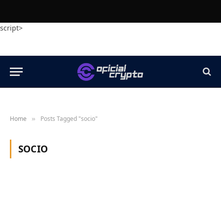
script>
Home
Posts Tagged "socio"
»
SOCIO