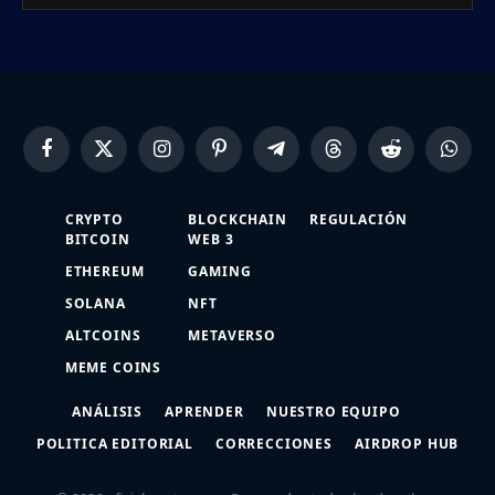
Facebook
X
Instagram
Pinterest
Telegram
Threads
Reddit
Whats
(Twitter)
CRYPTO
BLOCKCHAIN
REGULACIÓN
BITCOIN
WEB 3
ETHEREUM
GAMING
SOLANA
NFT
ALTCOINS
METAVERSO
MEME COINS
ANÁLISIS
APRENDER
NUESTRO EQUIPO
POLITICA EDITORIAL
CORRECCIONES
AIRDROP HUB