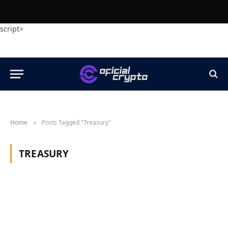
script>
Home
Posts Tagged "Treasury"
»
TREASURY