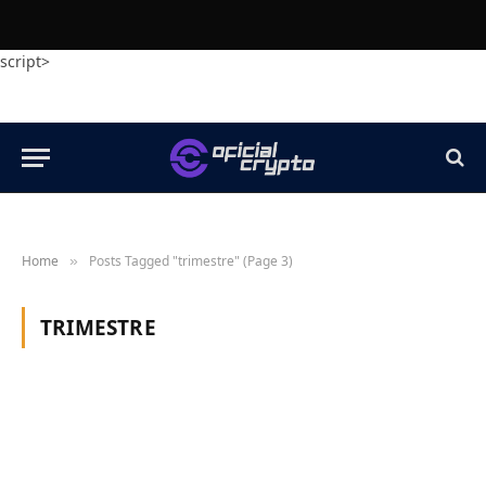
script>
Home
Posts Tagged "trimestre" (Page 3)
»
TRIMESTRE