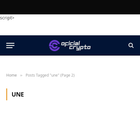
script>
Home
Posts Tagged "une" (Page 2)
»
UNE