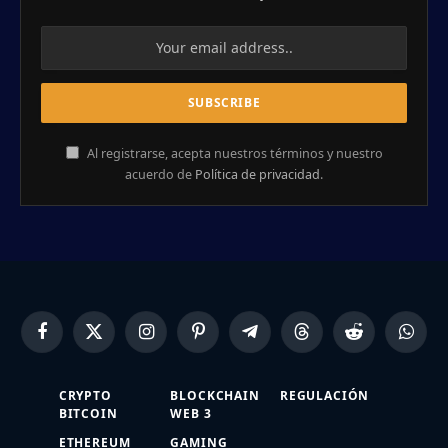
Al registrarse, acepta nuestros términos y nuestro
acuerdo de
Política de privacidad
.
Facebook
X
Instagram
Pinterest
Telegram
Threads
Reddit
Whats
(Twitter)
CRYPTO
BLOCKCHAIN
REGULACIÓN
BITCOIN
WEB 3
ETHEREUM
GAMING