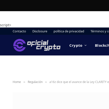
script>
Contacto
Disclosure
política de privacidad
Términos y c
Crypto
Blockc
Home
Regulación
a16z dice que el avance de la Ley CLARITY 
»
»