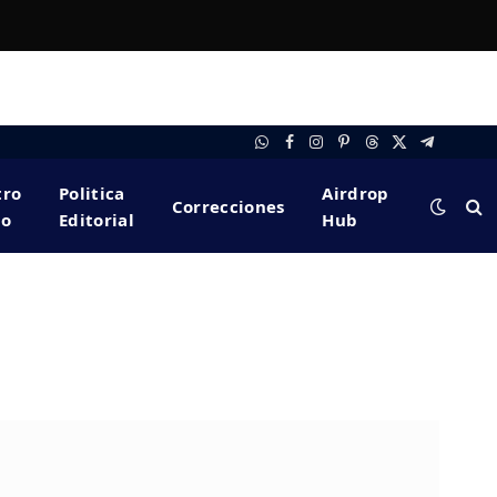
WhatsApp
Facebook
Instagram
Pinterest
Threads
X
Telegram
(Twitter)
tro
Politica
Airdrop
Correcciones
po
Editorial
Hub