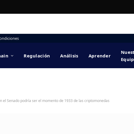
ondiciones
Nues
hain
Regulación
Análisis
Aprender
Equi
en el Senado podría ser el momento de 1933 de las criptomonedas