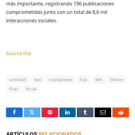
más importante, registrando 196 publicaciones
comprometidas junto con un total de 8,6 mil
interacciones sociales.
Source link
actividad
Ape
criptojuegos
hoy
IMX
lideran
Pixel
Social
Facebook
Twitter
Pinterest
LinkedIn
Tumblr
Email
Reddit
ARTÍCULOS
RELACIONADOS