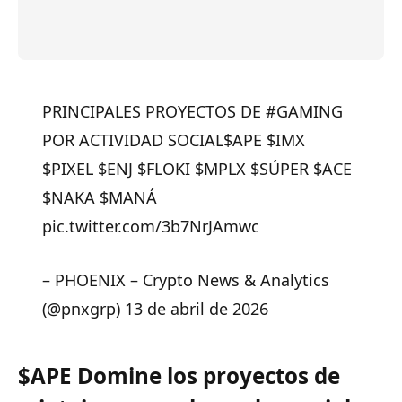
PRINCIPALES PROYECTOS DE #GAMING
POR ACTIVIDAD SOCIAL
$APE
$IMX
$PIXEL
$ENJ
$FLOKI
$MPLX
$SÚPER
$ACE
$NAKA
$MANÁ
pic.twitter.com/3b7NrJAmwc
– PHOENIX – Crypto News & Analytics
(@pnxgrp) 13 de abril de 2026
$APE
Domine los proyectos de