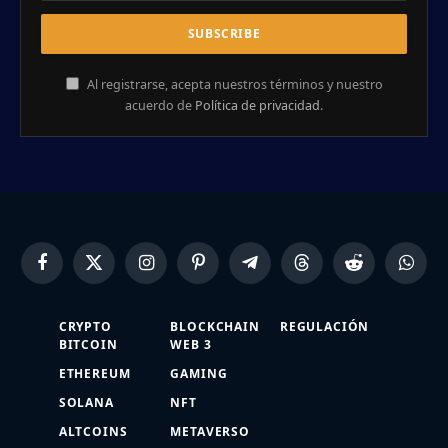
Al registrarse, acepta nuestros términos y nuestro
acuerdo de
Política de privacidad
.
Facebook
X
Instagram
Pinterest
Telegram
Threads
Reddit
Whats
(Twitter)
CRYPTO
BLOCKCHAIN
REGULACIÓN
BITCOIN
WEB 3
ETHEREUM
GAMING
SOLANA
NFT
ALTCOINS
METAVERSO