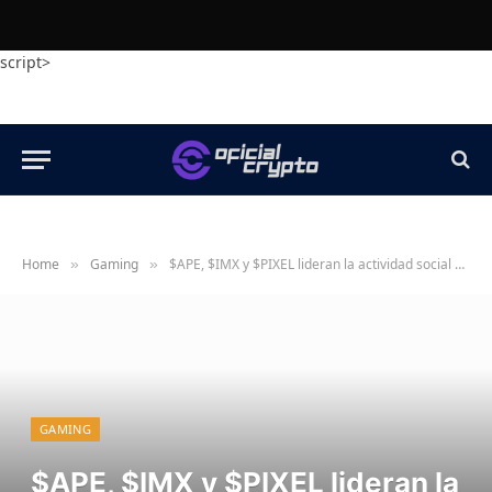
script>
Home
Gaming
$APE, $IMX y $PIXEL lideran la actividad social de criptojuegos hoy
»
»
GAMING
$APE, $IMX y $PIXEL lideran la