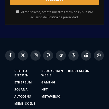
Al registrarse, acepta nuestros términos y nuestro
acuerdo de
Política de privacidad
.
Facebook
X
Instagram
Pinterest
Telegram
Threads
Reddit
Whats
(Twitter)
CRYPTO
BLOCKCHAIN
REGULACIÓN
BITCOIN
WEB 3
ETHEREUM
GAMING
SOLANA
NFT
ALTCOINS
METAVERSO
MEME COINS