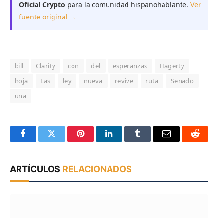
Oficial Crypto
para la comunidad hispanohablante.
Ver
fuente original →
bill
Clarity
con
del
esperanzas
Hagerty
hoja
Las
ley
nueva
revive
ruta
Senado
una
Facebook
Twitter
Pinterest
LinkedIn
Tumblr
Email
Reddit
ARTÍCULOS
RELACIONADOS