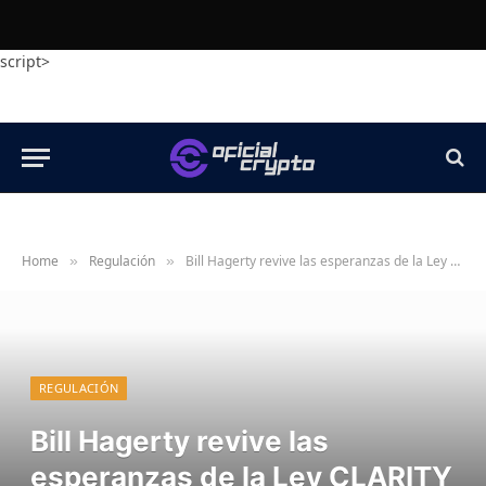
script>
Home
Regulación
Bill Hagerty revive las esperanzas de la Ley CLARITY con una nueva hoja de ruta del Senado
»
»
REGULACIÓN
Bill Hagerty revive las
esperanzas de la Ley CLARITY