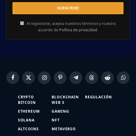
Al registrarse, acepta nuestros términos y nuestro
acuerdo de
Política de privacidad
.
Facebook
X
Instagram
Pinterest
Telegram
Threads
Reddit
Whats
(Twitter)
CRYPTO
BLOCKCHAIN
REGULACIÓN
BITCOIN
WEB 3
ETHEREUM
GAMING
SOLANA
NFT
ALTCOINS
METAVERSO