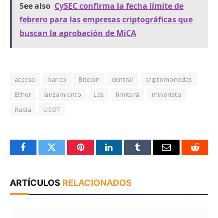
See also
CySEC confirma la fecha límite de
febrero para las empresas criptográficas que
buscan la aprobación de MiCA
acceso
banco
Bitcoin
central
criptomonedas
Ether
lanzamiento
Las
limitará
minorista
Rusia
USDT
Facebook
Twitter
Pinterest
LinkedIn
Tumblr
Email
Reddit
ARTÍCULOS
RELACIONADOS