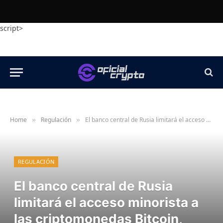
script>
Home
Regulación
El banco central de Rusia limitará el acceso minorista a las criptomonedas Bitcoin, Ether y USDT en el lanzamiento
»
»
REGULACIÓN
El banco central de Rusia
limitará el acceso minorista a
las criptomonedas Bitcoin,