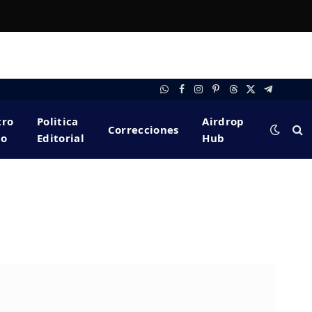
WhatsApp
Facebook
Instagram
Pinterest
Threads
X
Telegram
(Twitter)
tro
Politica
Airdrop
Correcciones
po
Editorial
Hub