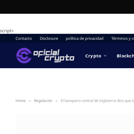
script>
Contacto
Disclosure
política de privacidad
Términos y c
Crypto
Blockc
Home
Regulación
El banquero central de Inglaterra dice que 
»
»