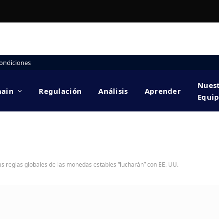
ondiciones
Nues
hain
Regulación
Análisis
Aprender
Equi
las reglas globales de las monedas estables “lucharán” con EE. UU.