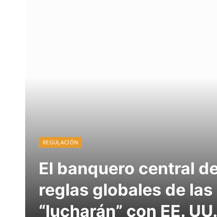
REGULACIÓN
El banquero central de
reglas globales de la
“lucharán” con EE. UU