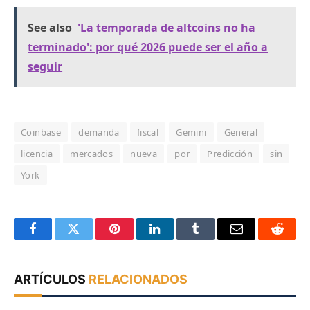
See also
'La temporada de altcoins no ha
terminado': por qué 2026 puede ser el año a
seguir
Coinbase
demanda
fiscal
Gemini
General
licencia
mercados
nueva
por
Predicción
sin
York
Facebook
Twitter
Pinterest
LinkedIn
Tumblr
Email
Reddit
ARTÍCULOS
RELACIONADOS