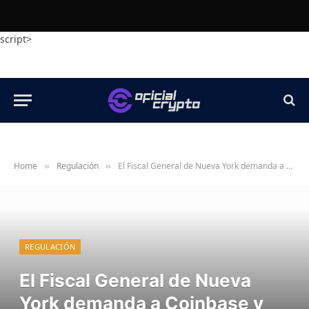
script>
Home
Regulación
El Fiscal General de Nueva York demanda a Coinbase y Gemini por mercados de predicción sin licencia
»
»
REGULACIÓN
El Fiscal General de Nueva
York demanda a Coinbase y