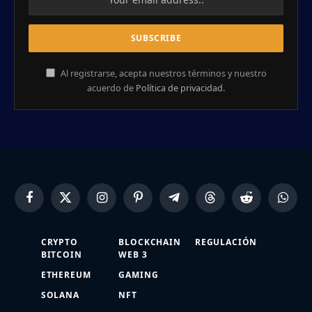
Al registrarse, acepta nuestros términos y nuestro
acuerdo de
Política de privacidad
.
Facebook
X
Instagram
Pinterest
Telegram
Threads
Reddit
Whats
(Twitter)
CRYPTO
BLOCKCHAIN
REGULACIÓN
BITCOIN
WEB 3
ETHEREUM
GAMING
SOLANA
NFT