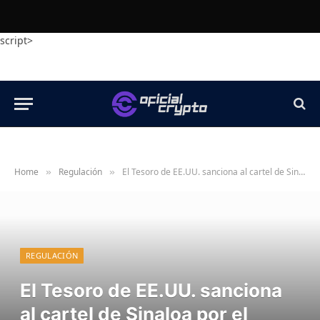
script>
Home
Regulación
El Tesoro de EE.UU. sanciona al cartel de Sinaloa por el tráfico de fentanilo impulsado por criptomonedas
»
»
REGULACIÓN
El Tesoro de EE.UU. sanciona
al cartel de Sinaloa por el