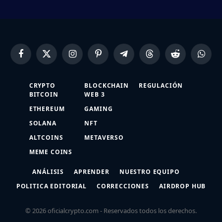
Facebook
X
Instagram
Pinterest
Telegram
Threads
Reddit
Whats
(Twitter)
CRYPTO
BLOCKCHAIN
REGULACIÓN
BITCOIN
WEB 3
ETHEREUM
GAMING
SOLANA
NFT
ALTCOINS
METAVERSO
MEME COINS
ANÁLISIS
APRENDER
NUESTRO EQUIPO
POLITICA EDITORIAL
CORRECCIONES
AIRDROP HUB
© 2026 oficialcrypto.com - Reservados todos los derechos.