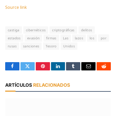
Source link
castiga
cibernéticos
criptográficas
delitos
estados
evasión
firmas
Las
lazos
los
por
rusas
sanciones
Tesoro
Unidos
Facebook
Twitter
Pinterest
LinkedIn
Tumblr
Email
Reddit
ARTÍCULOS
RELACIONADOS