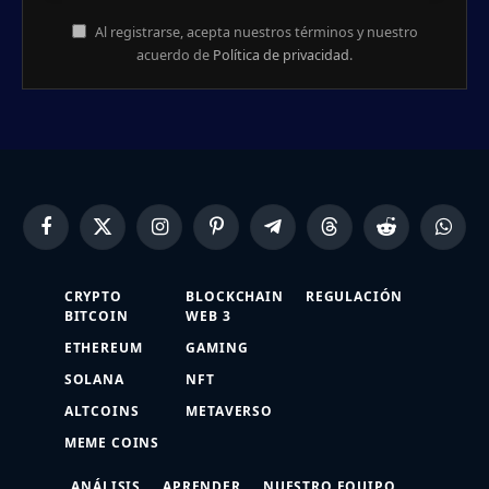
Al registrarse, acepta nuestros términos y nuestro
acuerdo de
Política de privacidad
.
Facebook
X
Instagram
Pinterest
Telegram
Threads
Reddit
Whats
(Twitter)
CRYPTO
BLOCKCHAIN
REGULACIÓN
BITCOIN
WEB 3
ETHEREUM
GAMING
SOLANA
NFT
ALTCOINS
METAVERSO
MEME COINS
ANÁLISIS
APRENDER
NUESTRO EQUIPO