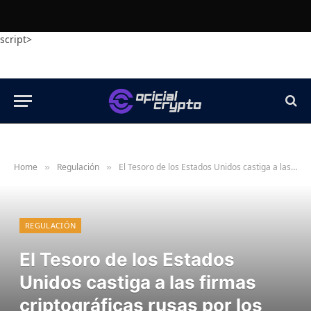
script>
Home
Regulación
El Tesoro de los Estados Unidos castiga a las firmas criptográficas rusas por los lazos de delitos cibernéticos, la evasión de las sanciones
»
»
REGULACIÓN
El Tesoro de los Estados
Unidos castiga a las firmas
criptográficas rusas por los