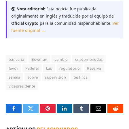
🌎 Nota editorial:
Esta noticia fue publicada
originalmente en inglés y traducida por el equipo de
Oficial Crypto
para la comunidad hispanohablante.
Ver
fuente original →
bancaria
Bowman
cambio
criptomonedas
favor
Federal
Las
regulatorio
Reserva
señala
sobre
supervisión
testifica
vicepresidente
Facebook
Twitter
Pinterest
LinkedIn
Tumblr
Email
Reddit