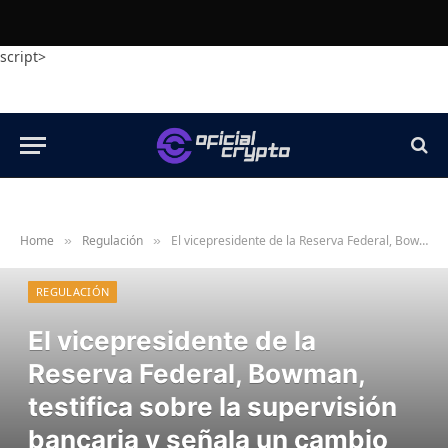
script>
Home
Regulación
El vicepresidente de la Reserva Federal, Bowman, testifica sobre la supervisión bancaria y señala un cambio regulatorio a favor de las criptomonedas
»
»
REGULACIÓN
El vicepresidente de la
Reserva Federal, Bowman,
testifica sobre la supervisión
bancaria y señala un cambio