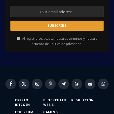
Al registrarse, acepta nuestros términos y nuestro
acuerdo de
Política de privacidad
.
Facebook
X
Instagram
Pinterest
Telegram
Threads
Reddit
Whats
(Twitter)
CRYPTO
BLOCKCHAIN
REGULACIÓN
BITCOIN
WEB 3
ETHEREUM
GAMING