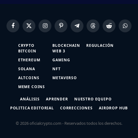
Facebook
X
Instagram
Pinterest
Telegram
Threads
Reddit
Whats
(Twitter)
CRYPTO
BLOCKCHAIN
REGULACIÓN
BITCOIN
WEB 3
ETHEREUM
GAMING
SOLANA
NFT
ALTCOINS
METAVERSO
MEME COINS
ANÁLISIS
APRENDER
NUESTRO EQUIPO
POLITICA EDITORIAL
CORRECCIONES
AIRDROP HUB
© 2026 oficialcrypto.com - Reservados todos los derechos.