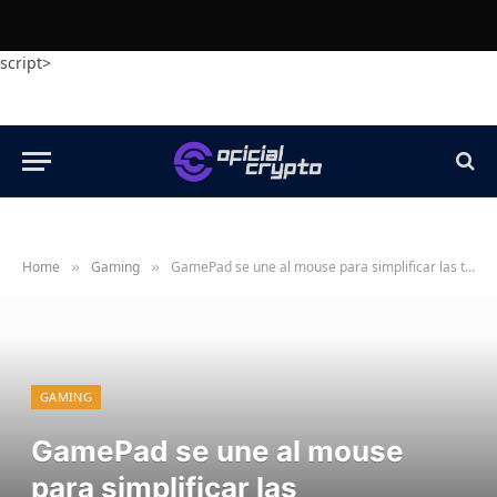
script>
Home
Gaming
GamePad se une al mouse para simplificar las transacciones en cadena para millones de jugadores
»
»
GAMING
GamePad se une al mouse
para simplificar las