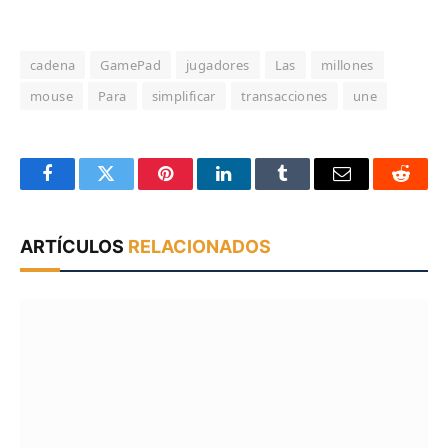
cadena
GamePad
jugadores
Las
millones
mouse
Para
simplificar
transacciones
une
Facebook
Twitter
Pinterest
LinkedIn
Tumblr
Email
Reddit
ARTÍCULOS
RELACIONADOS