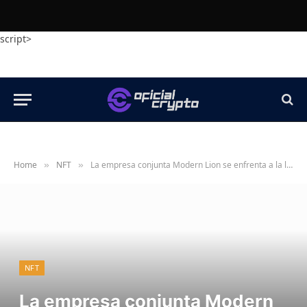
script>
Home
NFT
La empresa conjunta Modern Lion se enfrenta a la liquidación
»
»
NFT
La empresa conjunta Modern