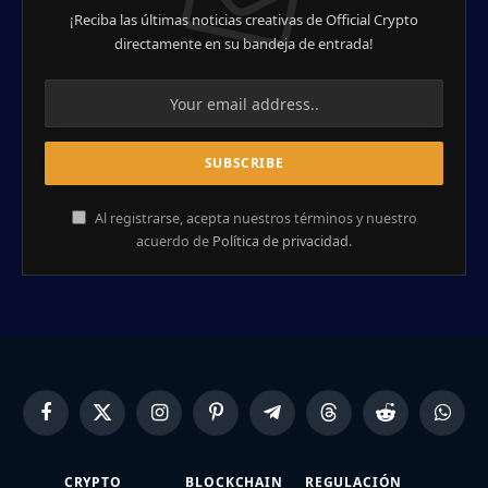
¡Reciba las últimas noticias creativas de Official Crypto
directamente en su bandeja de entrada!
Al registrarse, acepta nuestros términos y nuestro
acuerdo de
Política de privacidad
.
Facebook
X
Instagram
Pinterest
Telegram
Threads
Reddit
Whats
(Twitter)
CRYPTO
BLOCKCHAIN
REGULACIÓN