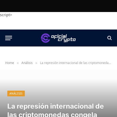
script>
Home
Análisis
La represión internacional de las criptomonedas congela $12.000.000 y descubre más de 20.000 víctimas: TRM Labs
»
»
ANÁLISIS
La represión internacional de
las criptomonedas congela