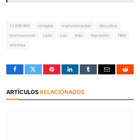
12.000.000
congela
criptomonedas
descubre
internacional
Labs
Las
más
represión
TRM
víctimas
Facebook
Twitter
Pinterest
LinkedIn
Tumblr
Email
Reddit
ARTÍCULOS
RELACIONADOS