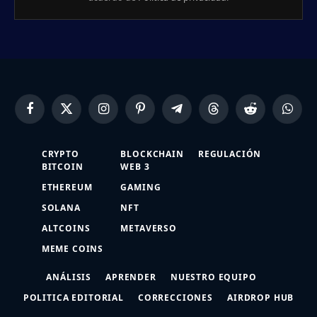
Facebook
X
Instagram
Pinterest
Telegram
Threads
Reddit
Whats
(Twitter)
CRYPTO
BLOCKCHAIN
REGULACIÓN
BITCOIN
WEB 3
ETHEREUM
GAMING
SOLANA
NFT
ALTCOINS
METAVERSO
MEME COINS
ANÁLISIS
APRENDER
NUESTRO EQUIPO
POLITICA EDITORIAL
CORRECCIONES
AIRDROP HUB