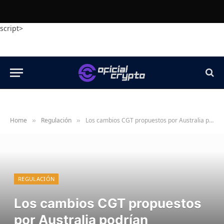
script>
Home
Regulación
Los cambios CGT propuestos por Australia podrían desalentar la tenencia de criptomonedas a largo plazo
»
»
REGULACIÓN
Los cambios CGT propuestos
por Australia podrían