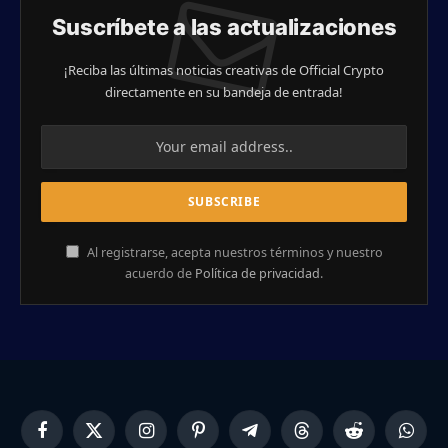
Suscríbete a las actualizaciones
¡Reciba las últimas noticias creativas de Official Crypto
directamente en su bandeja de entrada!
Al registrarse, acepta nuestros términos y nuestro
acuerdo de
Política de privacidad
.
Facebook
X
Instagram
Pinterest
Telegram
Threads
Reddit
Whats