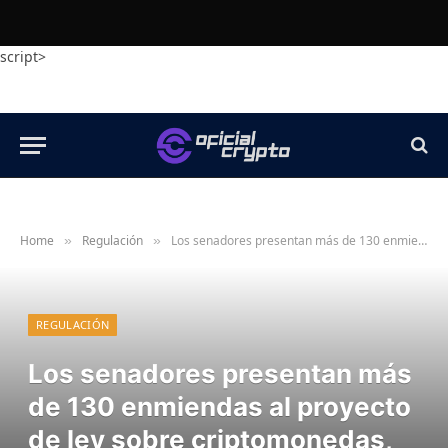
script>
Home
Regulación
Los senadores presentan más de 130 enmiendas al proyecto de ley sobre criptomonedas, incluidas las secciones sobre rendimiento y DeFi
»
»
REGULACIÓN
Los senadores presentan más
de 130 enmiendas al proyecto
de ley sobre criptomonedas,