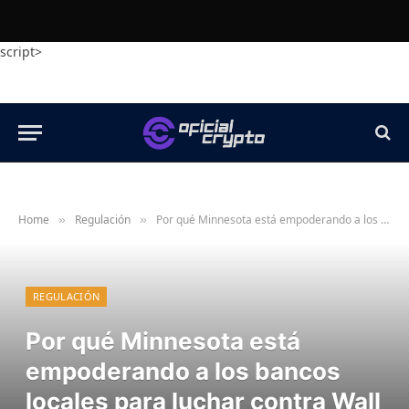
script>
Home
Regulación
Por qué Minnesota está empoderando a los bancos locales para luchar contra Wall Street por los ingresos criptográficos
»
»
REGULACIÓN
Por qué Minnesota está
empoderando a los bancos
locales para luchar contra Wall