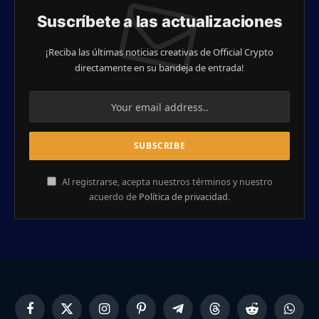
Suscríbete a las actualizaciones
¡Reciba las últimas noticias creativas de Official Crypto
directamente en su bandeja de entrada!
Al registrarse, acepta nuestros términos y nuestro
acuerdo de
Política de privacidad
.
Facebook
X
Instagram
Pinterest
Telegram
Threads
Reddit
Whats