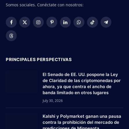
Somos sociales. Conéctate con nosotros:
Facebook
X
Instagram
Pinterest
LinkedIn
WhatsApp
TikTok
Telegram
(Twitter)
Threads
PRINCIPALES PERSPECTIVAS
El Senado de EE. UU. pospone la Ley
de Claridad de las criptomonedas por
ahora, ya que centra el ancho de
banda limitado en otros lugares
July 30, 2026
Kalshi y Polymarket ganan una pausa
contra la prohibición del mercado de
predicciones de Minnesota