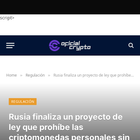
script>
Home
Regulación
Rusia finaliza un proyecto de ley que prohíbe las criptomonedas personales sin custodia y exige intermediarios autorizados
»
»
REGULACIÓN
Rusia finaliza un proyecto de
ley que prohíbe las
criptomonedas personales sin