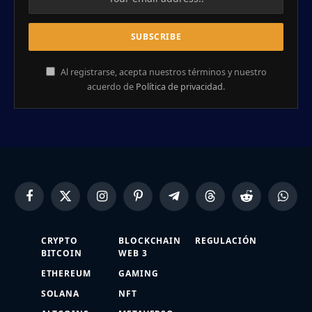
Al registrarse, acepta nuestros términos y nuestro
acuerdo de
Política de privacidad
.
Facebook
X
Instagram
Pinterest
Telegram
Threads
Reddit
Whats
(Twitter)
CRYPTO
BLOCKCHAIN
REGULACIÓN
BITCOIN
WEB 3
ETHEREUM
GAMING
SOLANA
NFT