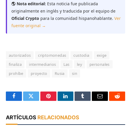
🌎 Nota editorial:
Esta noticia fue publicada
originalmente en inglés y traducida por el equipo de
Oficial Crypto
para la comunidad hispanohablante.
Ver
fuente original →
autorizados
criptomonedas
custodia
exige
finaliza
intermediarios
Las
ley
personales
prohíbe
proyecto
Rusia
sin
Facebook
Twitter
Pinterest
LinkedIn
Tumblr
Email
Reddit
ARTÍCULOS
RELACIONADOS