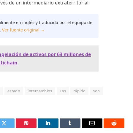
vés de un intermediario extraterritorial.
almente en inglés y traducida por el equipo de
.
Ver fuente original →
ngelación de activos por 63 millones de
ltichain
estado
intercambios
Las
rápido
son
k
Twitter
Pinterest
LinkedIn
Tumblr
Email
Reddit