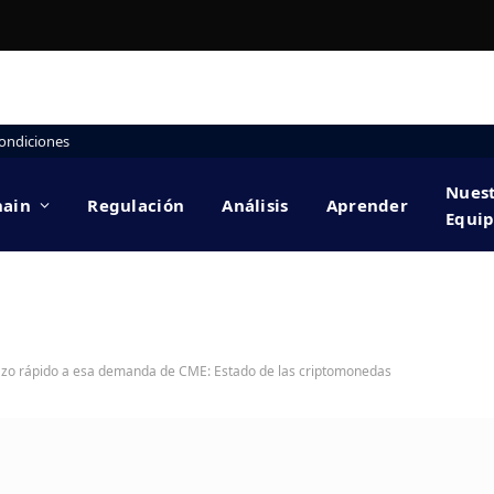
ondiciones
Nues
hain
Regulación
Análisis
Aprender
Equi
tazo rápido a esa demanda de CME: Estado de las criptomonedas