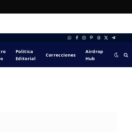
WhatsApp
Facebook
Instagram
Pinterest
Threads
X
Telegram
(Twitter)
tro
Politica
Airdrop
Correcciones
po
Editorial
Hub