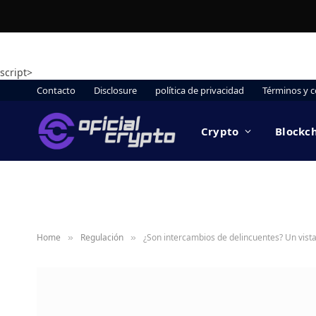
script>
Contacto
Disclosure
política de privacidad
Términos y c
Crypto
Blockc
Home
Regulación
¿Son intercambios de delincuentes? Un vis
»
»