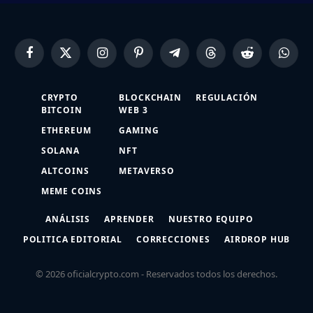
Facebook
X
Instagram
Pinterest
Telegram
Threads
Reddit
Whats
(Twitter)
CRYPTO
BLOCKCHAIN
REGULACIÓN
BITCOIN
WEB 3
ETHEREUM
GAMING
SOLANA
NFT
ALTCOINS
METAVERSO
MEME COINS
ANÁLISIS
APRENDER
NUESTRO EQUIPO
POLITICA EDITORIAL
CORRECCIONES
AIRDROP HUB
© 2026 oficialcrypto.com - Reservados todos los derechos.