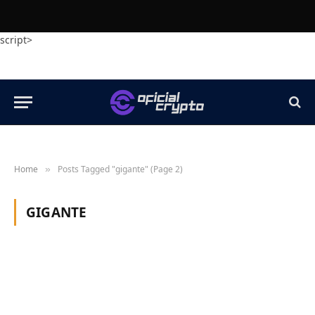
script>
Home
Posts Tagged "gigante" (Page 2)
»
GIGANTE