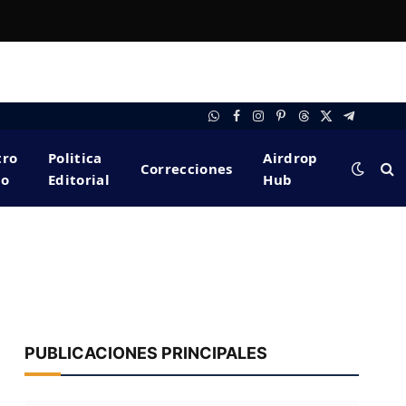
WhatsApp
Facebook
Instagram
Pinterest
Threads
X
Telegram
(Twitter)
tro
Politica
Airdrop
Correcciones
po
Editorial
Hub
PUBLICACIONES PRINCIPALES