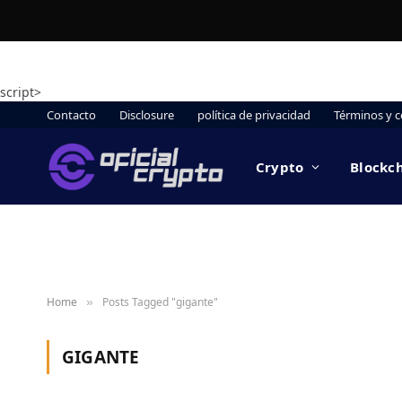
script>
Contacto
Disclosure
política de privacidad
Términos y c
Crypto
Blockc
Home
Posts Tagged "gigante"
»
GIGANTE