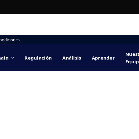
ondiciones
Nues
hain
Regulación
Análisis
Aprender
Equi