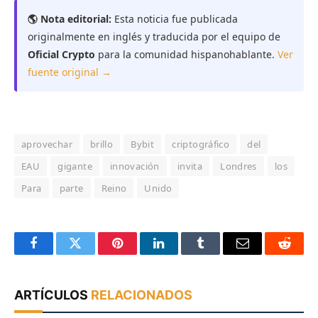
🌎 Nota editorial:
Esta noticia fue publicada
originalmente en inglés y traducida por el equipo de
Oficial Crypto
para la comunidad hispanohablante.
Ver
fuente original →
aprovechar
brillo
Bybit
criptográfico
del
EAU
gigante
innovación
invita
Londres
los
Para
parte
Reino
Unido
Facebook
Twitter
Pinterest
LinkedIn
Tumblr
Email
Reddit
ARTÍCULOS
RELACIONADOS