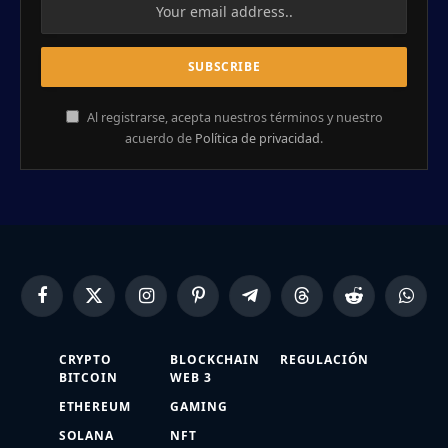
Al registrarse, acepta nuestros términos y nuestro
acuerdo de
Política de privacidad
.
Facebook
X
Instagram
Pinterest
Telegram
Threads
Reddit
Whats
(Twitter)
CRYPTO
BLOCKCHAIN
REGULACIÓN
BITCOIN
WEB 3
ETHEREUM
GAMING
SOLANA
NFT