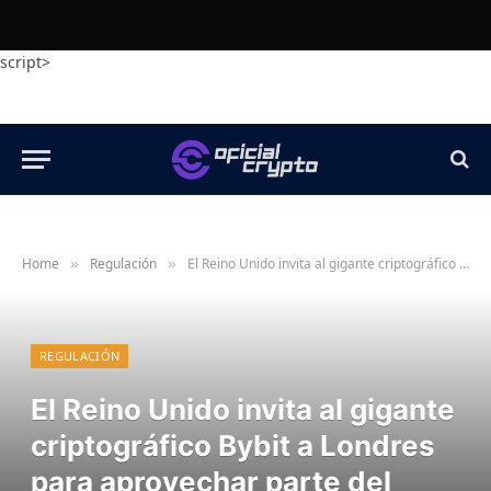
script>
Home
Regulación
El Reino Unido invita al gigante criptográfico Bybit a Londres para aprovechar parte del brillo de la innovación de los EAU
»
»
REGULACIÓN
El Reino Unido invita al gigante
criptográfico Bybit a Londres
para aprovechar parte del