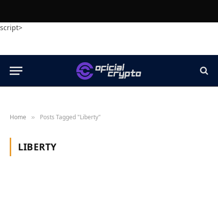
script>
Home
Posts Tagged "Liberty"
»
LIBERTY