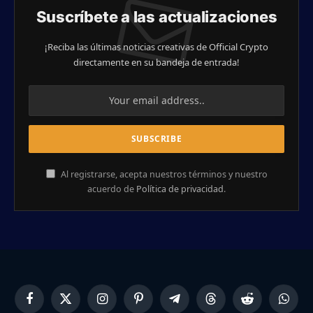
Suscríbete a las actualizaciones
¡Reciba las últimas noticias creativas de Official Crypto
directamente en su bandeja de entrada!
Al registrarse, acepta nuestros términos y nuestro
acuerdo de
Política de privacidad
.
Facebook
X
Instagram
Pinterest
Telegram
Threads
Reddit
Whats