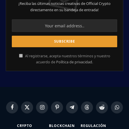
¡Reciba las últimas noticias creativas de Official Crypto
directamente en su bandeja de entrada!
Al registrarse, acepta nuestros términos y nuestro
acuerdo de
Política de privacidad
.
Facebook
X
Instagram
Pinterest
Telegram
Threads
Reddit
Whats
(Twitter)
CRYPTO
BLOCKCHAIN
REGULACIÓN