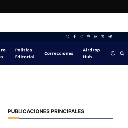
WhatsApp
Facebook
Instagram
Pinterest
Threads
X
Telegram
(Twitter)
tro
Politica
Airdrop
Correcciones
po
Editorial
Hub
PUBLICACIONES PRINCIPALES