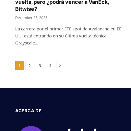
vuelta, pero ¿podrá vencer a VanEck,
Bitwise?
December 25, 2025
La carrera por el primer ETF spot de Avalanche en EE.
UU. está entrando en su última vuelta técnica.
Grayscale…
Next
1
2
3
4
ACERCA DE