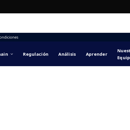
ondiciones
Nues
hain
Regulación
Análisis
Aprender
Equi