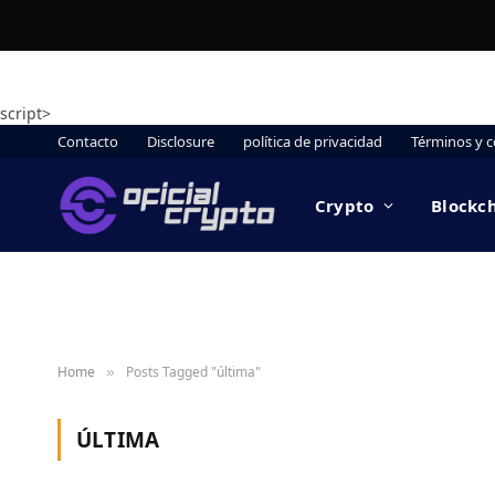
script>
Contacto
Disclosure
política de privacidad
Términos y c
Crypto
Blockc
Home
Posts Tagged "última"
»
ÚLTIMA