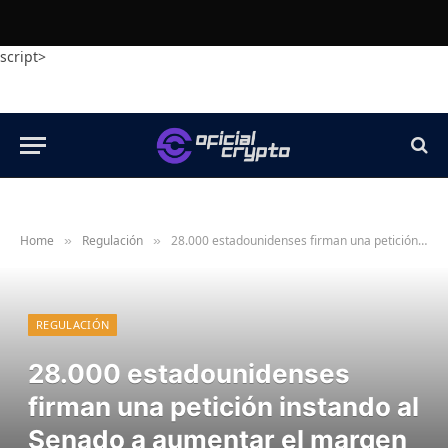
script>
Home
Regulación
28.000 estadounidenses firman una petición instando al Senado a aumentar el margen de beneficios de la Ley CLARITY
»
»
REGULACIÓN
28.000 estadounidenses
firman una petición instando al
Senado a aumentar el margen