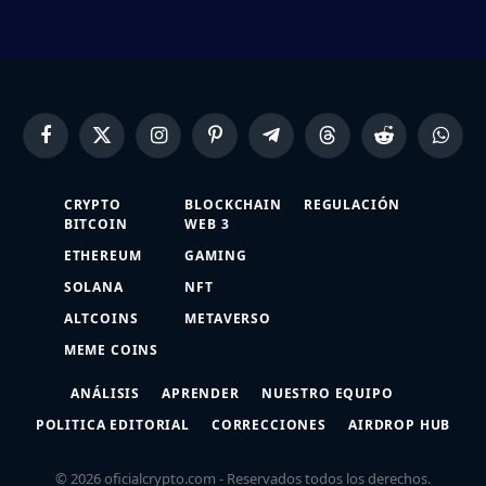
Facebook
X
Instagram
Pinterest
Telegram
Threads
Reddit
Whats
(Twitter)
CRYPTO
BLOCKCHAIN
REGULACIÓN
BITCOIN
WEB 3
ETHEREUM
GAMING
SOLANA
NFT
ALTCOINS
METAVERSO
MEME COINS
ANÁLISIS
APRENDER
NUESTRO EQUIPO
POLITICA EDITORIAL
CORRECCIONES
AIRDROP HUB
© 2026 oficialcrypto.com - Reservados todos los derechos.