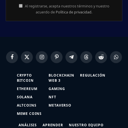
Al registrarse, acepta nuestros términos y nuestro
acuerdo de
Política de privacidad
.
Facebook
X
Instagram
Pinterest
Telegram
Threads
Reddit
Whats
(Twitter)
CRYPTO
BLOCKCHAIN
REGULACIÓN
BITCOIN
WEB 3
ETHEREUM
GAMING
SOLANA
NFT
ALTCOINS
METAVERSO
MEME COINS
ANÁLISIS
APRENDER
NUESTRO EQUIPO