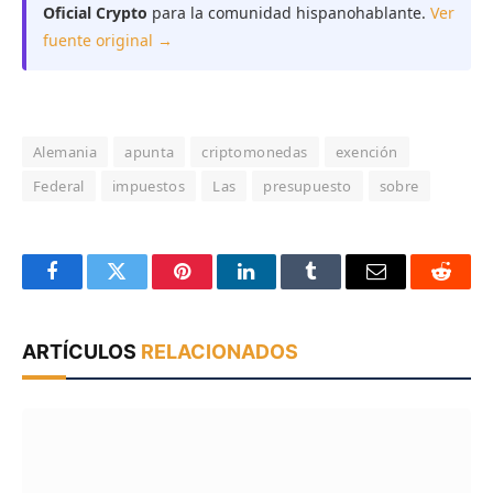
Oficial Crypto
para la comunidad hispanohablante.
Ver
fuente original →
Alemania
apunta
criptomonedas
exención
Federal
impuestos
Las
presupuesto
sobre
Facebook
Twitter
Pinterest
LinkedIn
Tumblr
Email
Reddit
ARTÍCULOS
RELACIONADOS