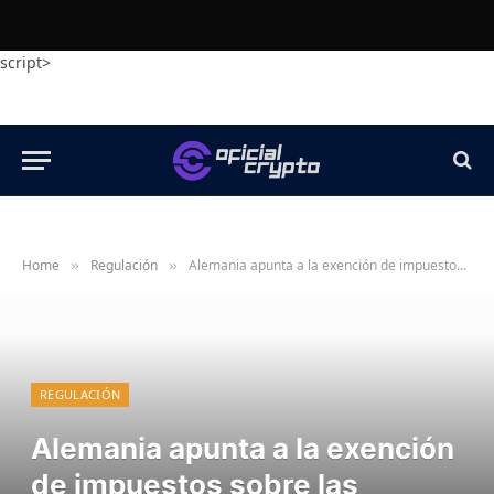
script>
Home
Regulación
Alemania apunta a la exención de impuestos sobre las criptomonedas en el presupuesto federal de 2027
»
»
REGULACIÓN
Alemania apunta a la exención
de impuestos sobre las