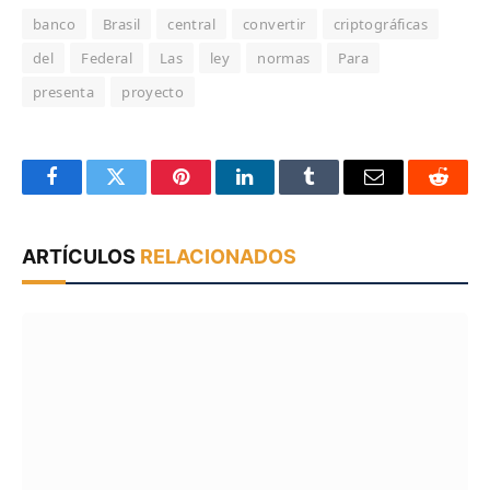
banco
Brasil
central
convertir
criptográficas
del
Federal
Las
ley
normas
Para
presenta
proyecto
Facebook
Twitter
Pinterest
LinkedIn
Tumblr
Email
Reddit
ARTÍCULOS
RELACIONADOS