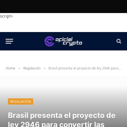
script>
Home
Regulación
Brasil presenta el proyecto de ley 2946 para convertir las normas criptográficas del banco central en ley federal
»
»
REGULACIÓN
Brasil presenta el proyecto de
ley 2946 para convertir las