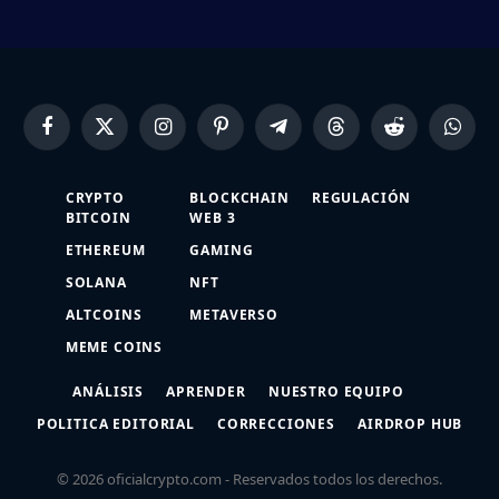
Facebook
X
Instagram
Pinterest
Telegram
Threads
Reddit
Whats
(Twitter)
CRYPTO
BLOCKCHAIN
REGULACIÓN
BITCOIN
WEB 3
ETHEREUM
GAMING
SOLANA
NFT
ALTCOINS
METAVERSO
MEME COINS
ANÁLISIS
APRENDER
NUESTRO EQUIPO
POLITICA EDITORIAL
CORRECCIONES
AIRDROP HUB
© 2026 oficialcrypto.com - Reservados todos los derechos.